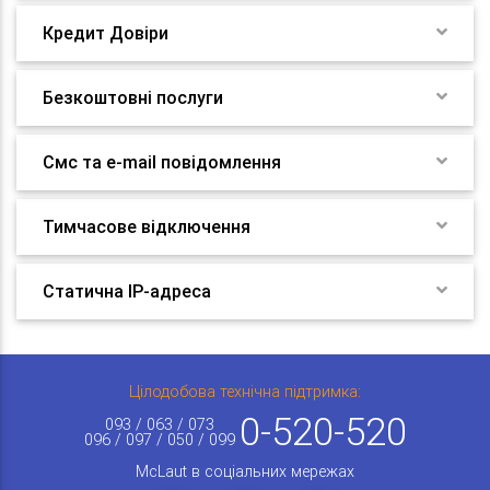
Кредит Довіри
Безкоштовні послуги
Смс та e-mail повідомлення
Тимчасове відключення
Статична IP-адреса
Цілодобова технічна підтримка:
0-520-520
093 / 063 / 073
096 / 097 / 050 / 099
McLaut в соціальних мережах