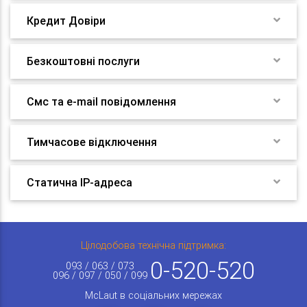
Кредит Довіри
Безкоштовні послуги
Смс та e-mail повідомлення
Тимчасове відключення
Статична IP-адреса
Цілодобова технічна підтримка:
0-520-520
093 / 063 / 073
096 / 097 / 050 / 099
McLaut в соціальних мережах