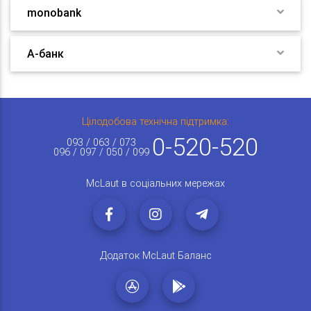
monobank
А-банк
Цілодобова технічна підтримка:
0-520-520
093 / 063 / 073
096 / 097 / 050 / 099
McLaut в соціальних мережах
Додаток McLaut Баланс