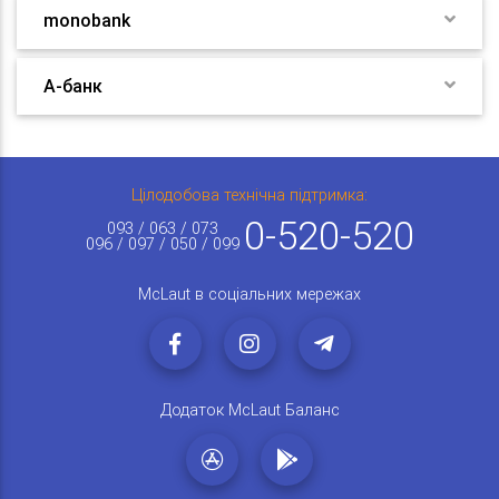
monobank
А-банк
Цілодобова технічна підтримка:
0-520-520
093 / 063 / 073
096 / 097 / 050 / 099
McLaut в соціальних мережах
Додаток McLaut Баланс