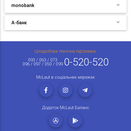
monobank
А-банк
Цілодобова технічна підтримка:
0-520-520
093 / 063 / 073
096 / 097 / 050 / 099
McLaut в соціальних мережах
Додаток McLaut Баланс