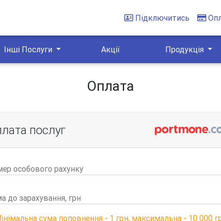
Підключитись
Оп
Інші Послуги
Акції
Продукція
Оплата
лата послуг
ер особового рахунку
а до зарахування, грн
інімальна сума поповнення - 1 грн, максимальна - 10 000 г