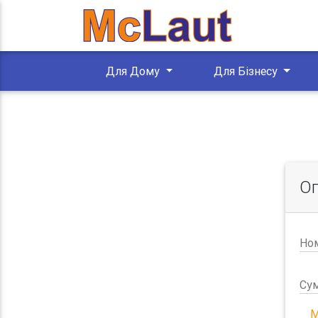
Для Дому
Для Бізнесу
Оп
Ном
Сум
М