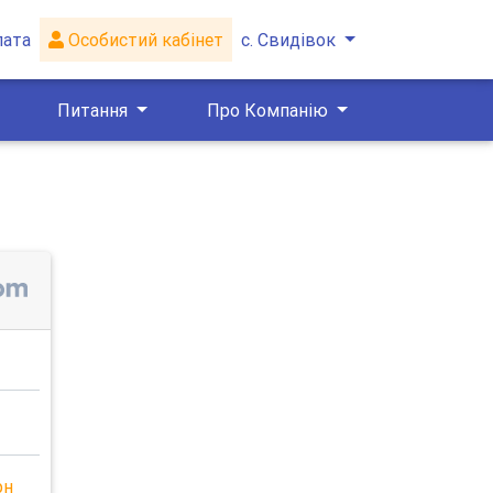
лата
Особистий кабінет
с. Свидівок
Питання
Про Компанію
рн