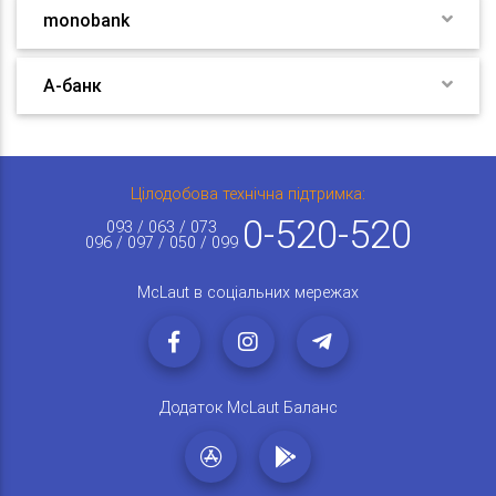
monobank
А-банк
Цілодобова технічна підтримка:
0-520-520
093 / 063 / 073
096 / 097 / 050 / 099
McLaut в соціальних мережах
Додаток McLaut Баланс