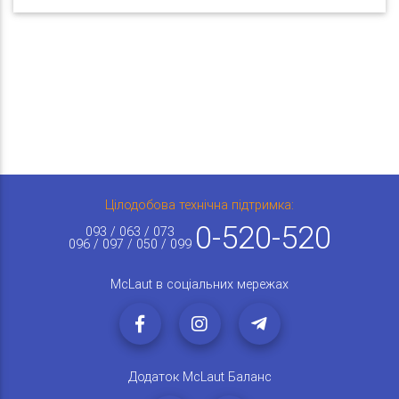
Цілодобова технічна підтримка:
0-520-520
093 / 063 / 073
096 / 097 / 050 / 099
McLaut в соціальних мережах
Додаток McLaut Баланс