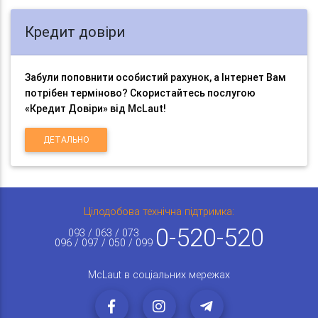
Кредит довіри
Забули поповнити особистий рахунок, а Інтернет Вам
потрібен терміново? Скористайтесь послугою
«Кредит Довіри» від McLaut!
ДЕТАЛЬНО
Цілодобова технічна підтримка:
0-520-520
093 / 063 / 073
096 / 097 / 050 / 099
McLaut в соціальних мережах