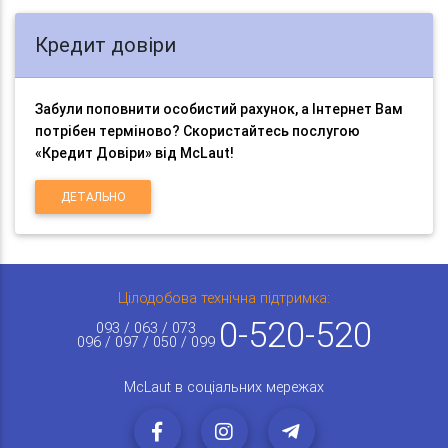
Кредит довіри
Забули поповнити особистий рахунок, а Інтернет Вам
потрібен терміново? Скористайтесь послугою
«Кредит Довіри» від McLaut!
ДЕТАЛЬНО
Цілодобова технічна підтримка:
0-520-520
093 / 063 / 073
096 / 097 / 050 / 099
McLaut в соціальних мережах