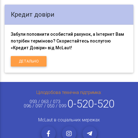
Кредит довіри
Забули поповнити особистий рахунок, а Інтернет Вам
потрібен терміново? Скористайтесь послугою
«Кредит Довіри» від McLaut!
ДЕТАЛЬНО
Цілодобова технічна підтримка:
0-520-520
093 / 063 / 073
096 / 097 / 050 / 099
McLaut в соціальних мережах