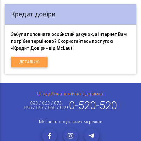
Кредит довіри
Забули поповнити особистий рахунок, а Інтернет Вам
потрібен терміново? Скористайтесь послугою
«Кредит Довіри» від McLaut!
ДЕТАЛЬНО
Цілодобова технічна підтримка:
0-520-520
093 / 063 / 073
096 / 097 / 050 / 099
McLaut в соціальних мережах