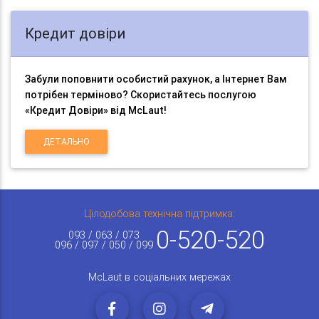
Кредит довіри
Забули поповнити особистий рахунок, а Інтернет Вам
потрібен терміново? Скористайтесь послугою
«Кредит Довіри» від McLaut!
ДЕТАЛЬНО
Цілодобова технічна підтримка:
0-520-520
093 / 063 / 073
096 / 097 / 050 / 099
McLaut в соціальних мережах