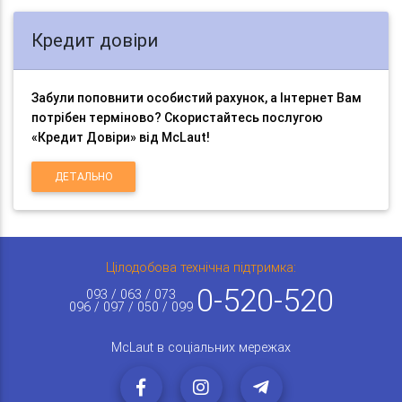
Кредит довіри
Забули поповнити особистий рахунок, а Інтернет Вам
потрібен терміново? Скористайтесь послугою
«Кредит Довіри» від McLaut!
ДЕТАЛЬНО
Цілодобова технічна підтримка:
0-520-520
093 / 063 / 073
096 / 097 / 050 / 099
McLaut в соціальних мережах