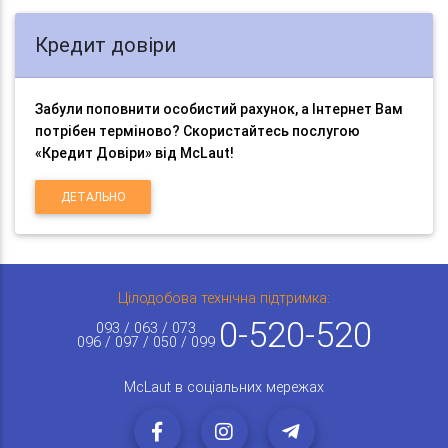
Кредит довіри
Забули поповнити особистий рахунок, а Інтернет Вам
потрібен терміново? Скористайтесь послугою
«Кредит Довіри» від McLaut!
ДЕТАЛЬНО
Цілодобова технічна підтримка:
0-520-520
093 / 063 / 073
096 / 097 / 050 / 099
McLaut в соціальних мережах