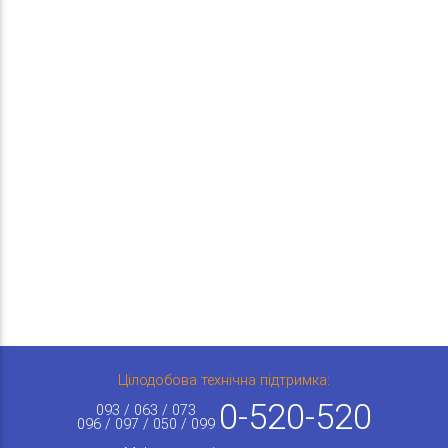
Цілодобова технічна підтримка:
0-520-520
093 / 063 / 073
096 / 097 / 050 / 099