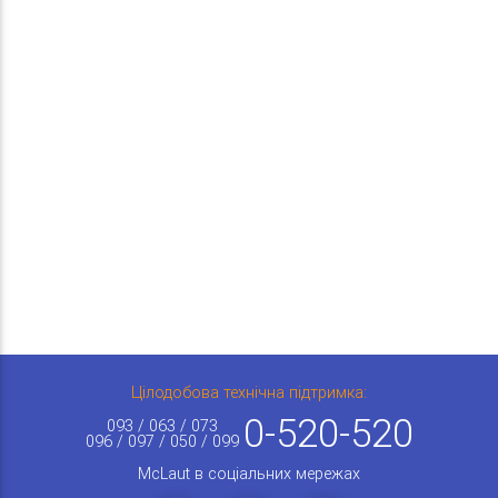
Цілодобова технічна підтримка:
0-520-520
093 / 063 / 073
096 / 097 / 050 / 099
McLaut в соціальних мережах