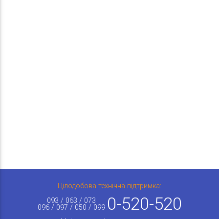
Цілодобова технічна підтримка:
0-520-520
093 / 063 / 073
096 / 097 / 050 / 099