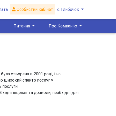
лата
Особистий кабінет
с. Глибочок
Питання
Про Компанію
ула створена в 2001 році, і на
мо широкий спектр послуг у
у послуги.
хідні ліцензії та дозволи, необхідні для