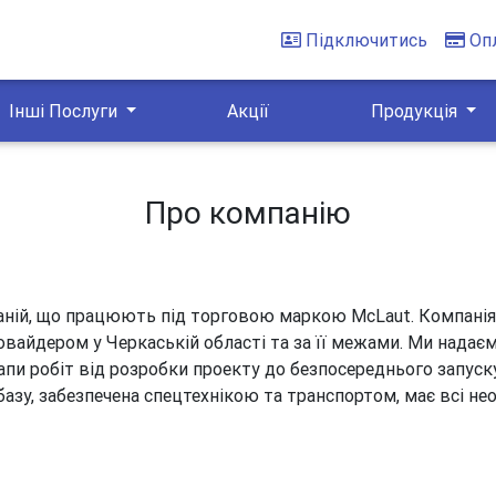
Підключитись
Оп
Інші Послуги
Акції
Продукція
Про компанію
ній, що працюють під торговою маркою McLaut. Компанія б
овайдером у Черкаській області та за її межами. Ми надає
тапи робіт від розробки проекту до безпосереднього запуск
азу, забезпечена спецтехнікою та транспортом, має всі необ