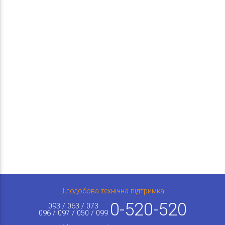
Цілодобова технічна підтримка:
0-520-520
093 / 063 / 073
096 / 097 / 050 / 099