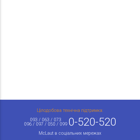
Цілодобова технічна підтримка:
0-520-520
093 / 063 / 073
096 / 097 / 050 / 099
McLaut в соціальних мережах