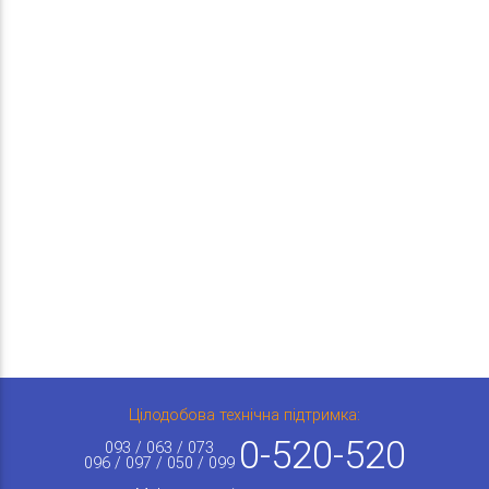
Цілодобова технічна підтримка:
0-520-520
093 / 063 / 073
096 / 097 / 050 / 099