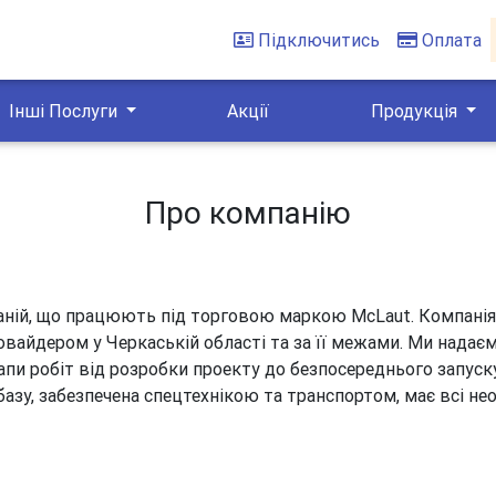
Підключитись
Оплата
Інші Послуги
Акції
Продукція
Про компанію
ній, що працюють під торговою маркою McLaut. Компанія б
овайдером у Черкаській області та за її межами. Ми надає
тапи робіт від розробки проекту до безпосереднього запуск
азу, забезпечена спецтехнікою та транспортом, має всі необ