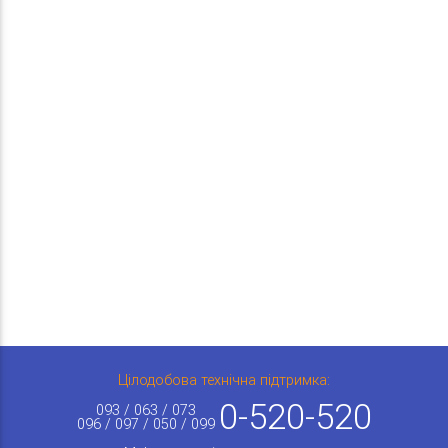
Цілодобова технічна підтримка:
0-520-520
093 / 063 / 073
096 / 097 / 050 / 099