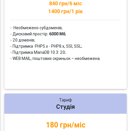
840 грн/6 міс
1400 грн/1 рік
- Необмежено субдоменів;
- Дисковий простір:
6000 Мб
;
- 20 доменів;
- Підтримка PHP5.x - PHP8.x, SSI, SSL;
- Підтримка MariaDB 10.3: 20;
- WEB MAIL, поштових скриньок – необмежена.
Тариф
Студія
180 грн/міс