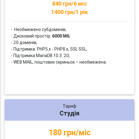
840 грн/6 міс
1400 грн/1 рік
- Необмежено субдоменів;
- Дисковий простір:
6000 Мб
;
- 20 доменів;
- Підтримка PHP5.x - PHP8.x, SSI, SSL;
- Підтримка MariaDB 10.3: 20;
- WEB MAIL, поштових скриньок – необмежена.
Тариф
Студія
180 грн/міс