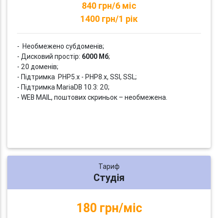
840 грн/6 міс
1400 грн/1 рік
- Необмежено субдоменів;
- Дисковий простір:
6000 Мб
;
- 20 доменів;
- Підтримка PHP5.x - PHP8.x, SSI, SSL;
- Підтримка MariaDB 10.3: 20;
- WEB MAIL, поштових скриньок – необмежена.
Тариф
Студія
180 грн/міс