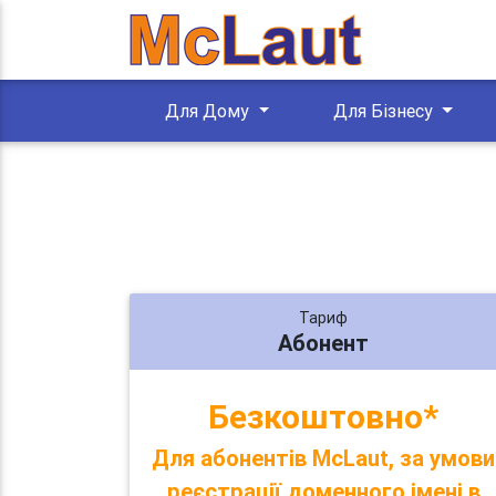
Для Дому
Для Бізнесу
Тариф
Абонент
Безкоштовно*
Для абонентів McLaut, за умови
реєстрації доменного імені в