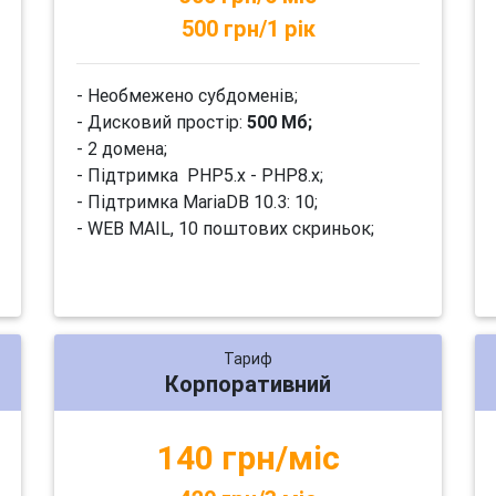
500 грн/1 рік
- Необмежено субдоменів;
- Дисковий простір:
500 Мб;
- 2 домена;
- Підтримка PHP5.x - PHP8.x;
- Підтримка MariaDB 10.3: 10;
- WEB MAIL, 10 поштових скриньок;
Тариф
Корпоративний
140 грн/міс