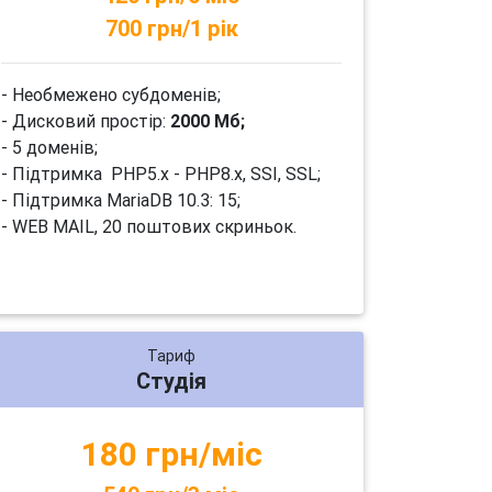
700 грн/1 рік
- Необмежено субдоменів;
- Дисковий простір:
2000 Мб;
- 5 доменів;
- Підтримка PHP5.x - PHP8.x, SSI, SSL;
- Підтримка MariaDB 10.3: 15;
- WEB MAIL, 20 поштових скриньок.
Тариф
Студія
180 грн/міс