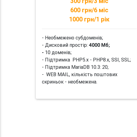
300 грн/3 міс
600 грн/6 міс
1000 грн/1 рік
- Необмежено субдоменів;
- Дисковий простір:
4000 Мб;
-
10 доменів;
- Підтримка PHP5.x - PHP8.x, SSI, SSL;
- Підтримка MariaDB 10.3: 20;
- WEB MAIL, кількість поштових
скриньок - необмежена.