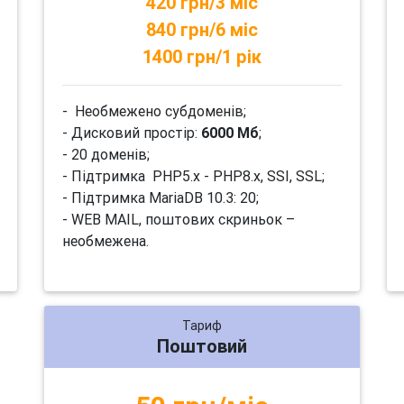
420 грн/3 міс
840 грн/6 міс
1400 грн/1 рік
- Необмежено субдоменів;
- Дисковий простір:
6000 Мб
;
- 20 доменів;
- Підтримка PHP5.x - PHP8.x, SSI, SSL;
- Підтримка MariaDB 10.3: 20;
- WEB MAIL, поштових скриньок –
необмежена.
Тариф
Поштовий