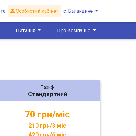
ата
Особистий кабінет
с. Баландине
Питання
Про Компанію
Тариф
Стандартний
70 грн/міс
210 грн/3 міс
420 грн/6 міс