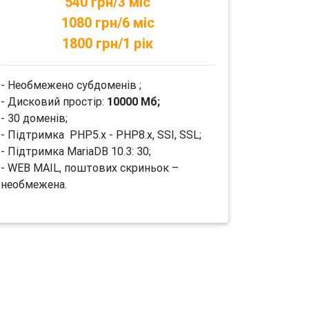
540 грн/3 міс
1080 грн/6 міс
1800 грн/1 рік
- Необмежено субдоменів ;
- Дисковий простір:
10000 Мб;
- 30 доменів;
- Підтримка PHP5.x - PHP8.x, SSI, SSL;
- Підтримка MariaDB 10.3: 30;
- WEB MAIL, поштових скриньок –
необмежена.