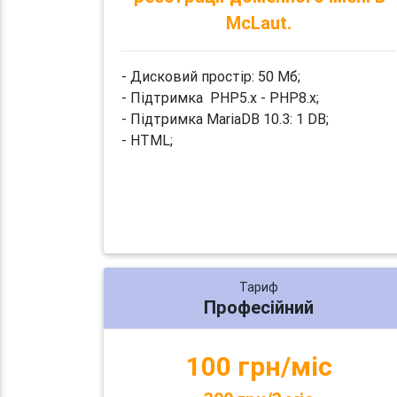
McLaut.
- Дисковий простір: 50 Мб;
- Підтримка PHP5.x - PHP8.x;
- Підтримка MariaDB 10.3: 1 DB;
- HTML;
Тариф
Професійний
100 грн/міс