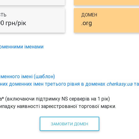
СТЬ
ДОМЕН
00 грн/рік
.org
доменними іменами
менного імені (шаблон)
них доменних імен третього рівня в доменах
cherkasy.ua
т
ua* (включаючи підтримку NS серверів на 1 рік)
 випадку наявності зареєстрованої торгової марки.
ЗАМОВИТИ ДОМЕН