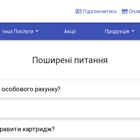
Підключитись
Опл
Інші Послуги
Акції
Продукція
Поширені питання
 особового рахунку?
правити картридж?