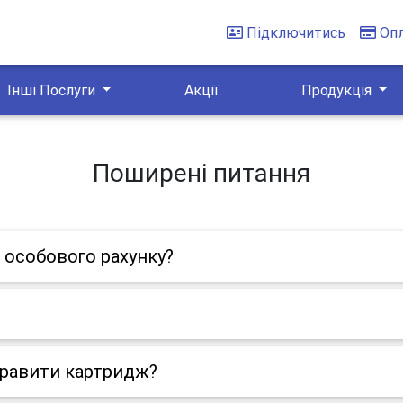
Підключитись
Оп
Інші Послуги
Акції
Продукція
Поширені питання
 особового рахунку?
правити картридж?