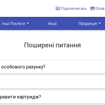
Підключитись
Опла
Інші Послуги
Акції
Продукція
Поширені питання
 особового рахунку?
правити картридж?