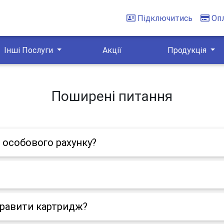
Підключитись
Оп
Інші Послуги
Акції
Продукція
Поширені питання
 особового рахунку?
правити картридж?