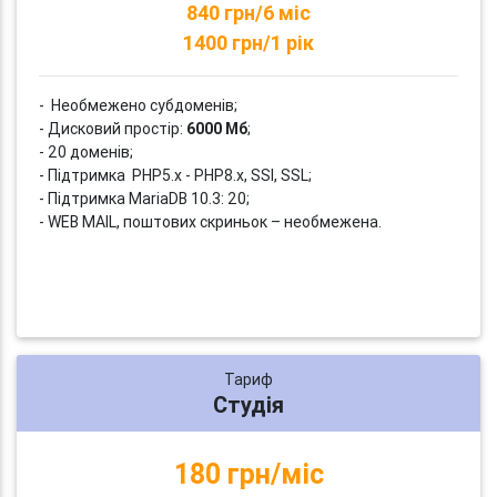
840 грн/6 міс
1400 грн/1 рік
- Необмежено субдоменів;
- Дисковий простір:
6000 Мб
;
- 20 доменів;
- Підтримка PHP5.x - PHP8.x, SSI, SSL;
- Підтримка MariaDB 10.3: 20;
- WEB MAIL, поштових скриньок – необмежена.
Тариф
Студія
180 грн/міс