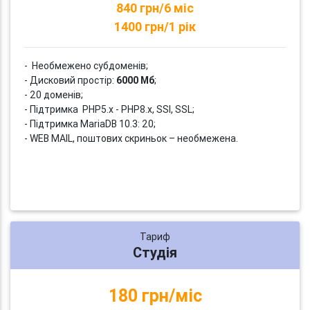
840 грн/6 міс
1400 грн/1 рік
- Необмежено субдоменів;
- Дисковий простір:
6000 Мб
;
- 20 доменів;
- Підтримка PHP5.x - PHP8.x, SSI, SSL;
- Підтримка MariaDB 10.3: 20;
- WEB MAIL, поштових скриньок – необмежена.
Тариф
Студія
180 грн/міс