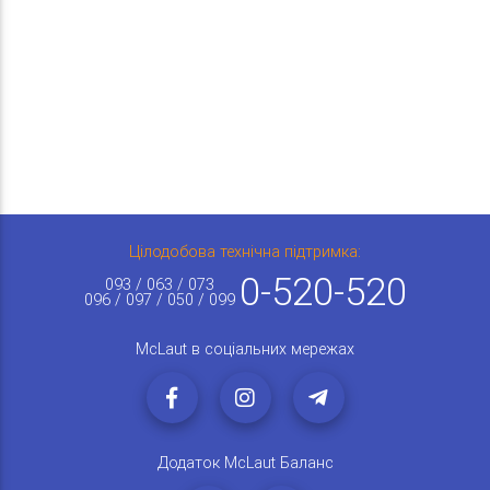
Цілодобова технічна підтримка:
0-520-520
093 / 063 / 073
096 / 097 / 050 / 099
McLaut в соціальних мережах
Додаток McLaut Баланс