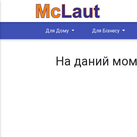
Для Дому
Для Бізнесу
На даний моме