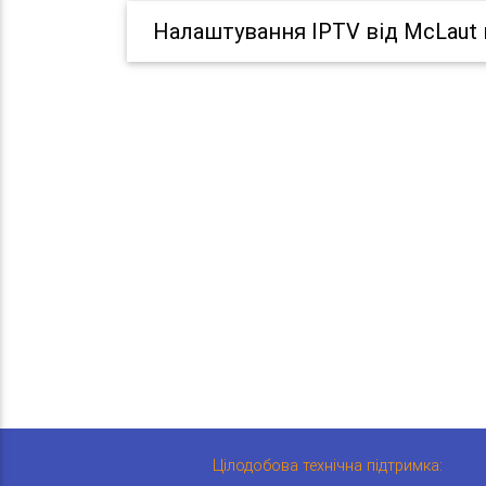
Налаштування IPTV від McLaut 
Цілодобова технічна підтримка: