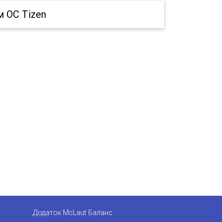
 ОС Tizen
Додаток McLaut Баланс