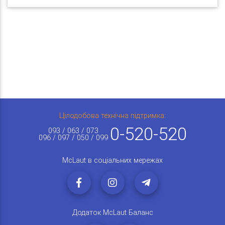
Цілодобова технічна підтримка:
0-520-520
093 / 063 / 073
096 / 097 / 050 / 099
McLaut в соціальних мережах
Додаток McLaut Баланс