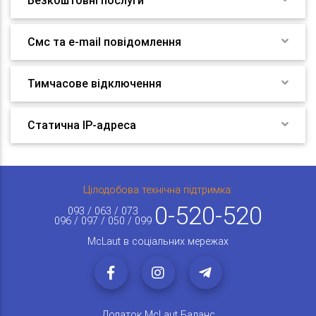
Безкоштовні послуги
Смс та e-mail повідомлення
Тимчасове відключення
Статична IP-адреса
Цілодобова технічна підтримка:
0-520-520
093 / 063 / 073
096 / 097 / 050 / 099
McLaut в соціальних мережах
Додаток McLaut Баланс