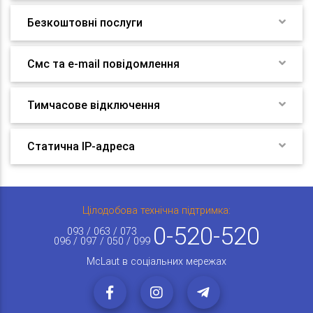
Безкоштовні послуги
Смс та e-mail повідомлення
Тимчасове відключення
Статична IP-адреса
Цілодобова технічна підтримка:
0-520-520
093 / 063 / 073
096 / 097 / 050 / 099
McLaut в соціальних мережах