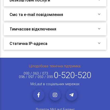
Безкоштовні послуги
Смс та e-mail повідомлення
Тимчасове відключення
Статична IP-адреса
Цілодобова технічна підтримка:
0-520-520
093 / 063 / 073
096 / 097 / 050 / 099
McLaut в соціальних мережах
Додаток McLaut Баланс