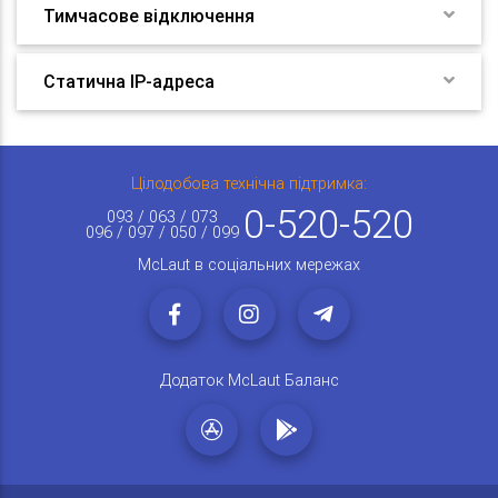
Тимчасове відключення
Статична IP-адреса
Цілодобова технічна підтримка:
0-520-520
093 / 063 / 073
096 / 097 / 050 / 099
McLaut в соціальних мережах
Додаток McLaut Баланс