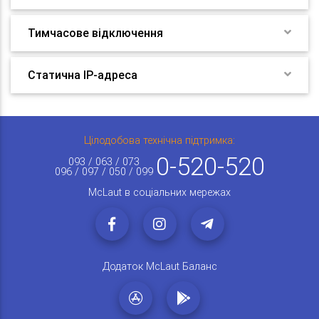
Тимчасове відключення
Статична IP-адреса
Цілодобова технічна підтримка:
0-520-520
093 / 063 / 073
096 / 097 / 050 / 099
McLaut в соціальних мережах
Додаток McLaut Баланс