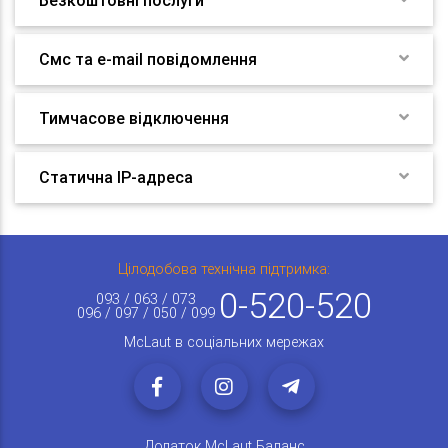
Безкоштовні послуги
Смс та e-mail повідомлення
Тимчасове відключення
Статична IP-адреса
Цілодобова технічна підтримка:
0-520-520
093 / 063 / 073
096 / 097 / 050 / 099
McLaut в соціальних мережах
Додаток McLaut Баланс