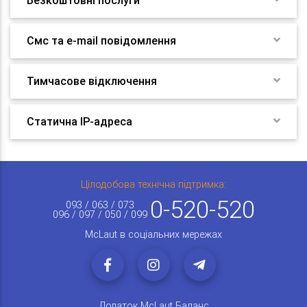
Безкоштовні послуги
Смс та e-mail повідомлення
Тимчасове відключення
Статична IP-адреса
Цілодобова технічна підтримка:
0-520-520
093 / 063 / 073
096 / 097 / 050 / 099
McLaut в соціальних мережах
Додаток McLaut Баланс