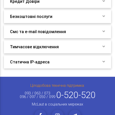
Кредит Довіри
Безкоштовні послуги
Смс та e-mail повідомлення
Тимчасове відключення
Статична IP-адреса
Цілодобова технічна підтримка:
0-520-520
093 / 063 / 073
096 / 097 / 050 / 099
McLaut в соціальних мережах