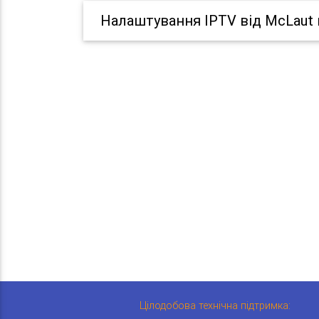
Налаштування IPTV від McLaut 
Цілодобова технічна підтримка: