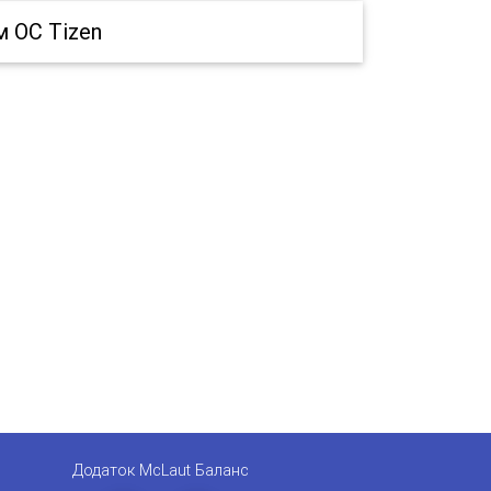
 ОС Tizen
Додаток McLaut Баланс