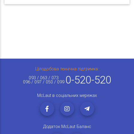
Цілодобова технічна підтримка:
0-520-520
093 / 063 / 073
096 / 097 / 050 / 099
McLaut в соціальних мережах
Додаток McLaut Баланс