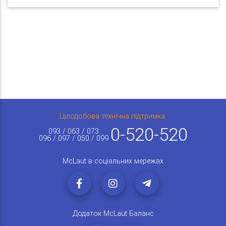
Цілодобова технічна підтримка:
0-520-520
093 / 063 / 073
096 / 097 / 050 / 099
McLaut в соціальних мережах
Додаток McLaut Баланс