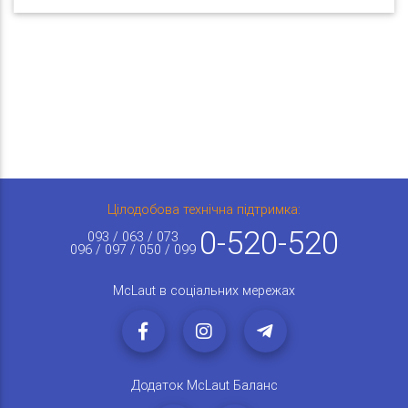
Цілодобова технічна підтримка:
0-520-520
093 / 063 / 073
096 / 097 / 050 / 099
McLaut в соціальних мережах
Додаток McLaut Баланс